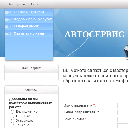
Регистрация
Вход
Главная страница
Подробнее об услугах
Галерея работ
АВТОСЕРВИС
Связаться с нами
НАШ АДРЕС
Вы можете связаться с масте
консультацию относительно 
обратной связи или по телефо
ОПРОС
Довольны ли вы
качеством выполненных
Имя отправителя
*
:
работ?
Великолепно
E-mail отправителя
*
:
Неплохо
Тема письма
*
:
Устраивает
Так себе